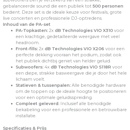
subwoofers ben je verzekerd van een strakke,
gebalanceerde sound die een publiek tot
500 personen
bedient. Deze set is de ideale keuze voor festivals, grote
live concerten en professionele DJ-optredens.
Inhoud van de PA-set
PA-Topkasten:
2x
dB Technologies VIO X310
voor
een krachtige, gedetailleerde weergave met veel
headroom.
Front-fills:
2x
dB Technologies VIO X206
voor een
perfecte dekking vooraan het podium, zodat ook
het publiek dichtbij geniet van helder geluid.
Subwoofers:
4x
dB Technologies VIO S118R
voor
een diepe, strakke basweergave die je door het hele
lichaam voelt.
Statieven & tussenpalen:
Alle benodigde hardware
om de toppen op de ideale hoogte te positioneren
voor een optimale geluidsspreiding.
Compleet geleverd:
Inclusief alle benodigde
bekabeling voor een professionele en betrouwbare
installatie.
Specificaties & Prijs