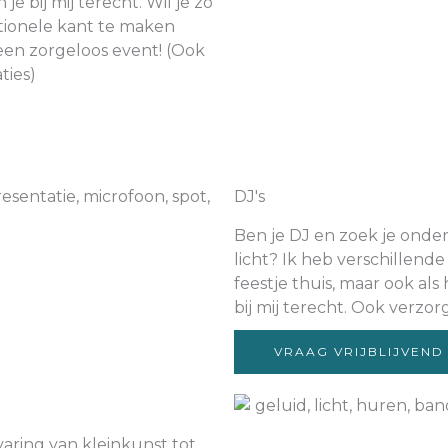
e bij mij terecht. Wil je zo
tionele kant te maken
 een zorgeloos event! (Ook
ties)
DJ's
Ben je DJ en zoek je onde
licht? Ik heb verschillende
feestje thuis, maar ook als
bij mij terecht. Ook verzor
VRAAG VRIJBLIJVEND
varing van kleinkunst tot