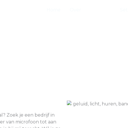
Home
Over
Diensten
Set
Diensten
l? Zoek je een bedrijf in
er van microfoon tot aan