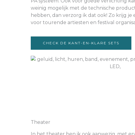
PA systeem. Ook voor goede verlichting kan j
weinig mogelijk met de technische produc
hebben, dan verzorg ik dat ook! Zo krijg je
voor tourende artiesten en festival organisa
CHECK DE KANT-EN-KLARE SETS
Theater
In het theater ben ik ook aanwezig, met er