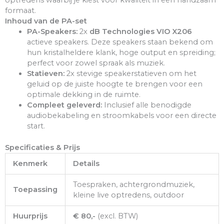
optredens waarbij je kiest voor kwaliteit in een handzaam
formaat.
Inhoud van de PA-set
PA-Speakers:
2x
dB Technologies VIO X206
actieve speakers. Deze speakers staan bekend om
hun kristalheldere klank, hoge output en spreiding;
perfect voor zowel spraak als muziek.
Statieven:
2x stevige speakerstatieven om het
geluid op de juiste hoogte te brengen voor een
optimale dekking in de ruimte.
Compleet geleverd:
Inclusief alle benodigde
audiobekabeling en stroomkabels voor een directe
start.
Specificaties & Prijs
Kenmerk
Details
Toespraken, achtergrondmuziek,
Toepassing
kleine live optredens, outdoor
Huurprijs
€ 80,-
(excl. BTW)