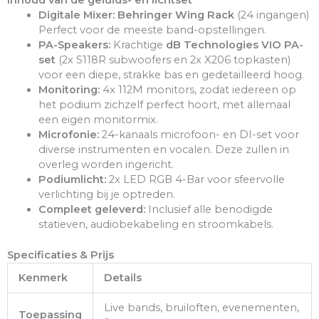
Inhoud van de geluids- en lichtset
Digitale Mixer:
Behringer Wing Rack
(24 ingangen)
Perfect voor de meeste band-opstellingen.
PA-Speakers:
Krachtige
dB Technologies VIO PA-
set
(2x S118R subwoofers en 2x X206 topkasten)
voor een diepe, strakke bas en gedetailleerd hoog.
Monitoring:
4x 112M monitors, zodat iedereen op
het podium zichzelf perfect hoort, met allemaal
een eigen monitormix.
Microfonie:
24-kanaals microfoon- en DI-set voor
diverse instrumenten en vocalen. Deze zullen in
overleg worden ingericht.
Podiumlicht:
2x LED RGB 4-Bar voor sfeervolle
verlichting bij je optreden.
Compleet geleverd:
Inclusief alle benodigde
statieven, audiobekabeling en stroomkabels.
Specificaties & Prijs
Kenmerk
Details
Live bands, bruiloften, evenementen,
Toepassing