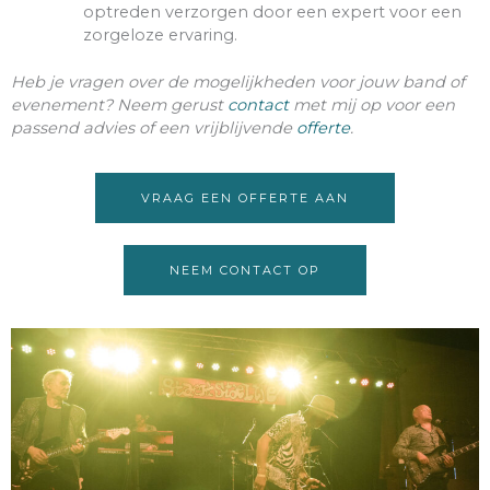
optreden verzorgen door een expert voor een
zorgeloze ervaring.
Heb je vragen over de mogelijkheden voor jouw band of
evenement? Neem gerust
contact
met mij op voor een
passend advies of een vrijblijvende
offerte
.
VRAAG EEN OFFERTE AAN
NEEM CONTACT OP